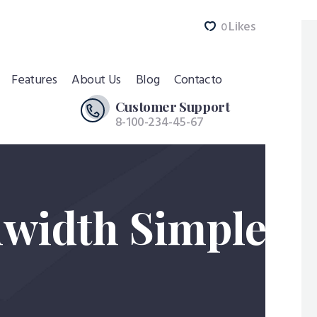
Likes
0
Features
About Us
Blog
Contacto
Customer Support
8-100-234-45-67
lwidth Simple