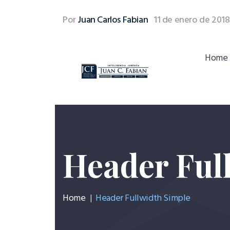
Por
Juan Carlos Fabian
11 de enero de 2018
Home
Header Ful
Home
Header Fullwidth Simple