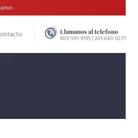
uption.
Llamanos al telefono
ontacto
809-991-9195 | 201-640-0271